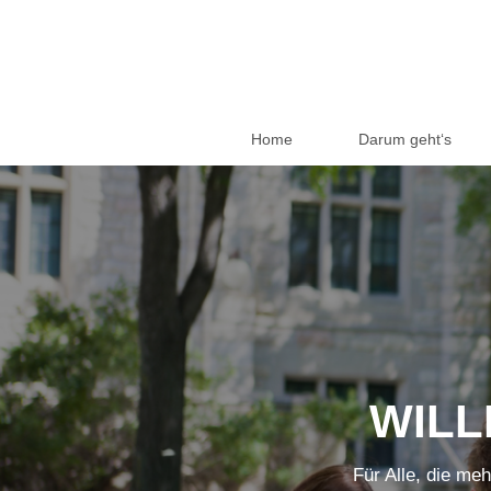
Home
Darum geht‘s
WILL
Für Alle, die me